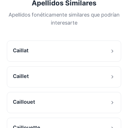
Apellidos Similares
distribución nos ayuda a comprender los
orígenes y la historia migratoria de las familias
Apellidos fonéticamente similares que podrían
con este apellido.
interesarte
Caillat
Caillet
Caillouet
Caillouette