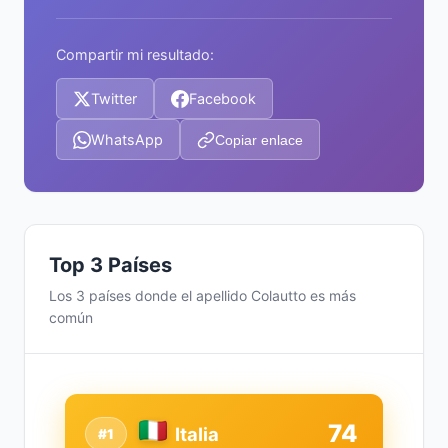
Compartir mi resultado:
Twitter
Facebook
WhatsApp
Copiar enlace
Top 3 Países
Los 3 países donde el apellido Colautto es más
común
74
Italia
#1