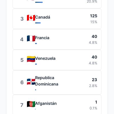
20.9%
125
Canadá
3
15%
40
Francia
4
4.8%
40
Venezuela
5
4.8%
Republica
23
6
Dominicana
2.8%
1
Afganistán
7
0.1%