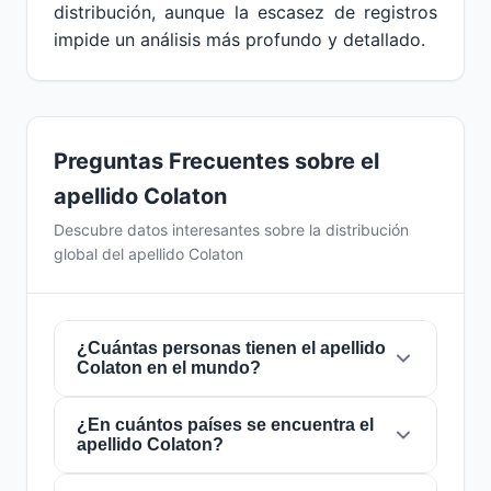
distribución, aunque la escasez de registros
impide un análisis más profundo y detallado.
Preguntas Frecuentes sobre el
apellido Colaton
Descubre datos interesantes sobre la distribución
global del apellido Colaton
¿Cuántas personas tienen el apellido
Colaton en el mundo?
¿En cuántos países se encuentra el
Actualmente hay aproximadamente
23
apellido Colaton?
personas
con el apellido
Colaton
en todo el
mundo. Esto significa que aproximadamente 1