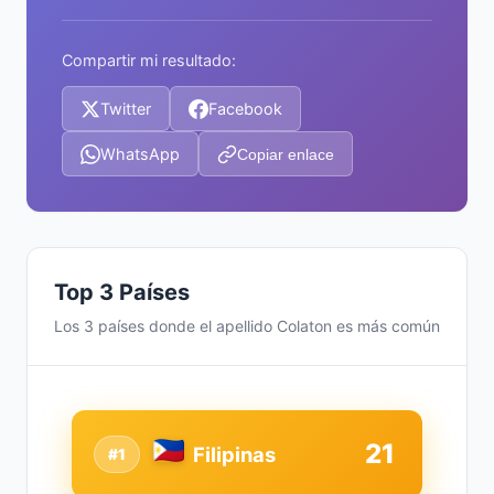
Compartir mi resultado:
Twitter
Facebook
WhatsApp
Copiar enlace
Top 3 Países
Los 3 países donde el apellido Colaton es más común
21
Filipinas
#1