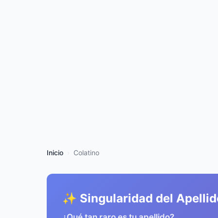
Inicio
Colatino
✨ Singularidad del Apellid
¿Qué tan raro es tu apellido?