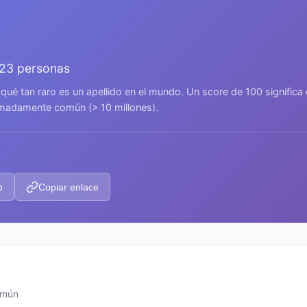
023 personas
 qué tan raro es un apellido en el mundo. Un score de 100 signific
remadamente común (> 10 millones).
p
Copiar enlace
omún