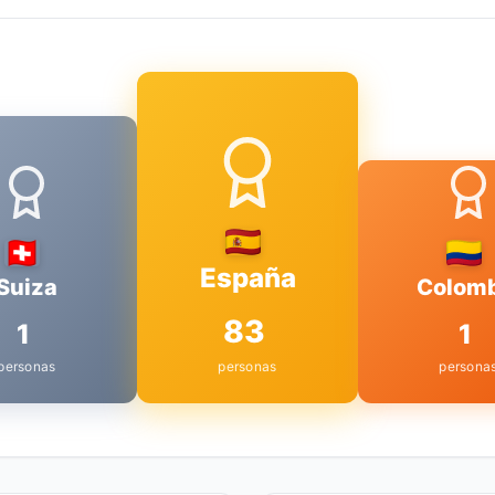
España
Suiza
Colomb
83
1
1
personas
personas
persona