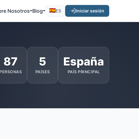
bre Nosotros
Blog
Iniciar sesión
ES
87
5
España
PERSONAS
PAÍSES
PAÍS PRINCIPAL