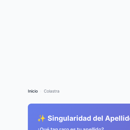
Inicio
Colastra
✨ Singularidad del Apellid
¿Qué tan raro es tu apellido?