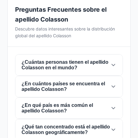
Preguntas Frecuentes sobre el
apellido Colasson
Descubre datos interesantes sobre la distribución
global del apellido Colasson
¿Cuántas personas tienen el apellido
Colasson en el mundo?
¿En cuántos países se encuentra el
Actualmente hay aproximadamente
94
apellido Colasson?
personas
con el apellido
Colasson
en todo el
mundo. Esto significa que aproximadamente 1
de cada
¿En qué país es más común el
85,106,383 personas
en el mundo
El apellido
Colasson
está presente en
2
apellido Colasson?
lleva este apellido. Se encuentra presente en
2
países
de todo el mundo. Esto lo clasifica
países
, lo que refleja su distribución global.
como un apellido de alcance
local
. Su
presencia en múltiples países indica patrones
¿Qué tan concentrado está el apellido
El apellido
Colasson
es más común en
Colasson geográficamente?
históricos de migración y dispersión familiar a
Francia
, donde lo portan aproximadamente
93