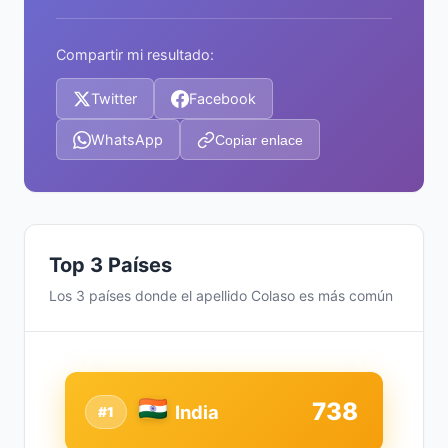
Compartir mi resultado:
Twitter
Facebook
WhatsApp
Copiar enlace
Top 3 Países
Los 3 países donde el apellido Colaso es más común
738
India
#1