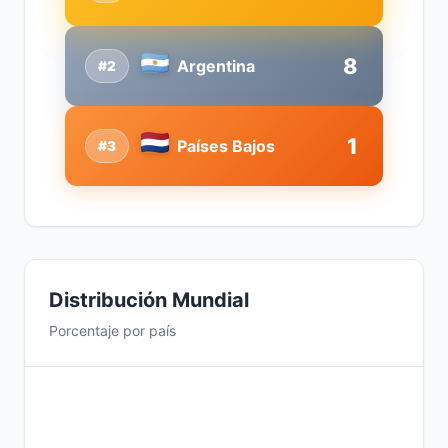
8
Argentina
#2
1
Países Bajos
#3
Distribución Mundial
Porcentaje por país