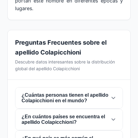
portan este nombre en diferentes épocas y
lugares.
Preguntas Frecuentes sobre el
apellido Colapicchioni
Descubre datos interesantes sobre la distribución
global del apellido Colapicchioni
¿Cuántas personas tienen el apellido
Colapicchioni en el mundo?
¿En cuántos países se encuentra el
Actualmente hay aproximadamente
279
apellido Colapicchioni?
personas
con el apellido
Colapicchioni
en
todo el mundo. Esto significa que