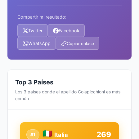
Compartir mi resultado:
Twitter
Facebook
WhatsApp
Copiar enlace
Top 3 Países
Los 3 países donde el apellido Colapicchioni es más
común
269
Italia
#1