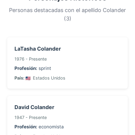
población. Esta distribución nos ayuda a
comprender los orígenes y la historia
Personas destacadas con el apellido Colander
migratoria de las familias con este apellido.
(3)
LaTasha Colander
1976 - Presente
Profesión:
sprint
País:
Estados Unidos
David Colander
1947 - Presente
Profesión:
economista