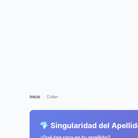
Inicio
Colan
💎 Singularidad del Apelli
¿Qué tan raro es tu apellido?