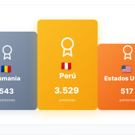
Perú
umania
Estados U
3.529
543
517
personas
personas
persona