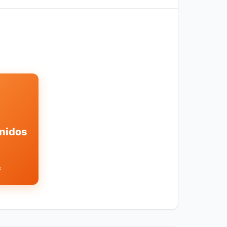
nidos
s