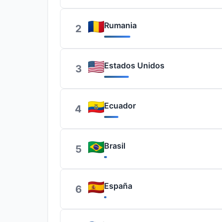
Rumania
2
Estados Unidos
3
Ecuador
4
Brasil
5
España
6