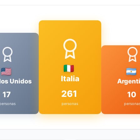
Italia
dos Unidos
Argent
261
17
10
personas
personas
persona