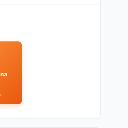
ina
s