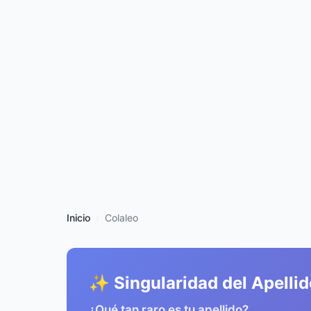
Inicio
Colaleo
✨ Singularidad del Apellid
¿Qué tan raro es tu apellido?