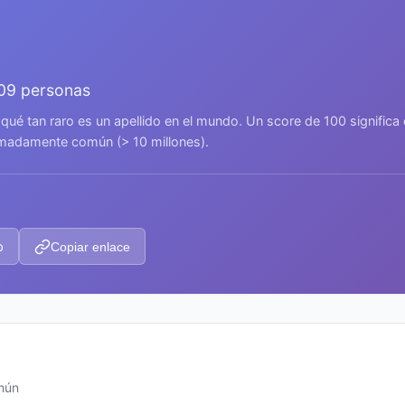
409 personas
 qué tan raro es un apellido en el mundo. Un score de 100 signific
remadamente común (> 10 millones).
p
Copiar enlace
omún