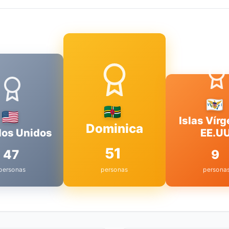
Islas Vír
Dominica
dos Unidos
EE.UU
51
47
9
personas
personas
persona