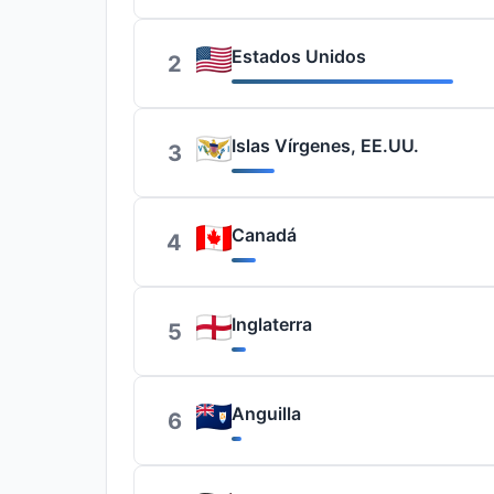
Estados Unidos
2
Islas Vírgenes, EE.UU.
3
Canadá
4
Inglaterra
5
Anguilla
6