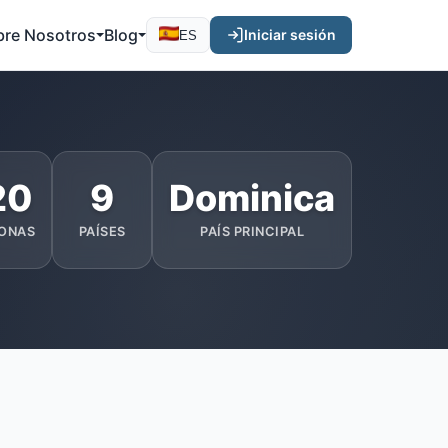
bre Nosotros
Blog
Iniciar sesión
ES
20
9
Dominica
ONAS
PAÍSES
PAÍS PRINCIPAL