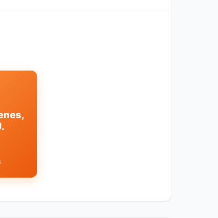
genes,
.
s