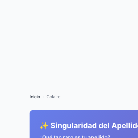
Inicio
Colaire
✨ Singularidad del Apellid
¿Qué tan raro es tu apellido?