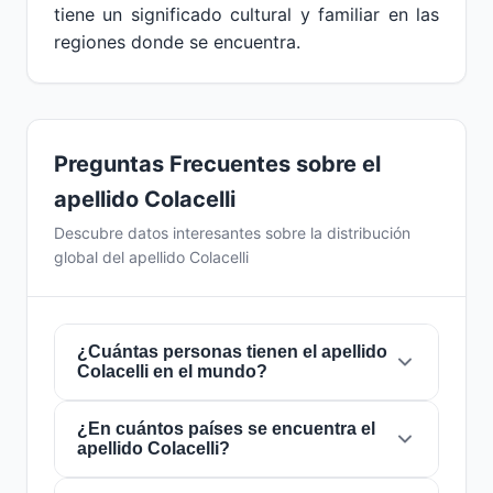
tiene un significado cultural y familiar en las
regiones donde se encuentra.
Preguntas Frecuentes sobre el
apellido Colacelli
Descubre datos interesantes sobre la distribución
global del apellido Colacelli
¿Cuántas personas tienen el apellido
Colacelli en el mundo?
¿En cuántos países se encuentra el
Actualmente hay aproximadamente
146
apellido Colacelli?
personas
con el apellido
Colacelli
en todo el
mundo. Esto significa que aproximadamente 1