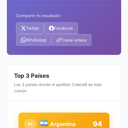
Compartir mi resultado:
Twitter
Facebook
WhatsApp
Copiar enlace
Top 3 Países
Los 3 países donde el apellido Colacelli es más
común
94
Argentina
#1