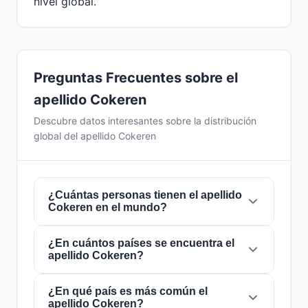
nivel global.
Preguntas Frecuentes sobre el
apellido Cokeren
Descubre datos interesantes sobre la distribución
global del apellido Cokeren
¿Cuántas personas tienen el apellido
Cokeren en el mundo?
¿En cuántos países se encuentra el
Actualmente hay aproximadamente
1
apellido Cokeren?
personas
con el apellido
Cokeren
en todo el
mundo. Esto significa que aproximadamente 1
de cada
¿En qué país es más común el
8,000,000,000 personas
en el
El apellido
Cokeren
está presente en
1 países
apellido Cokeren?
mundo lleva este apellido. Se encuentra
de todo el mundo. Esto lo clasifica como un