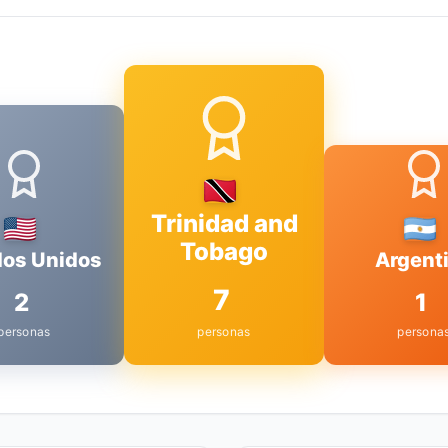
Trinidad and
Tobago
dos Unidos
Argent
7
2
1
personas
personas
persona