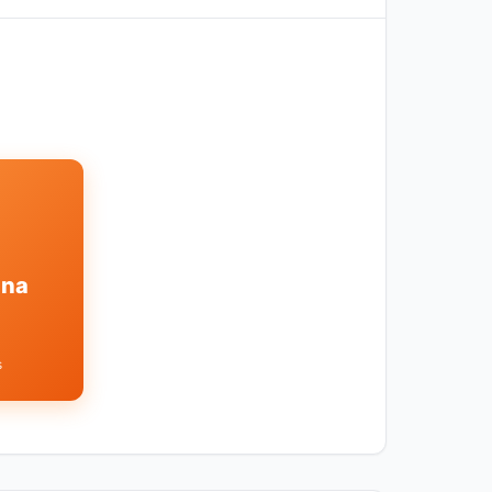
ina
s