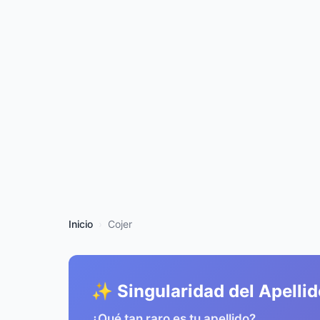
Inicio
Cojer
✨ Singularidad del Apellid
¿Qué tan raro es tu apellido?