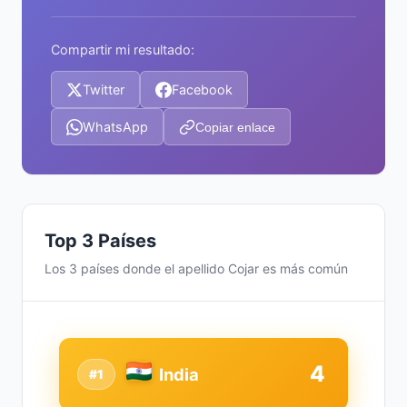
Compartir mi resultado:
Twitter
Facebook
WhatsApp
Copiar enlace
Top 3 Países
Los 3 países donde el apellido Cojar es más común
4
India
#1