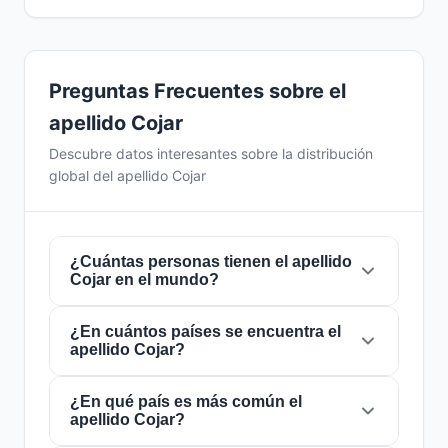
Preguntas Frecuentes sobre el
apellido Cojar
Descubre datos interesantes sobre la distribución
global del apellido Cojar
¿Cuántas personas tienen el apellido
Cojar en el mundo?
¿En cuántos países se encuentra el
Actualmente hay aproximadamente
11
apellido Cojar?
personas
con el apellido
Cojar
en todo el
mundo. Esto significa que aproximadamente 1
de cada
¿En qué país es más común el
727,272,727 personas
en el mundo
El apellido
Cojar
está presente en
6 países
de
apellido Cojar?
lleva este apellido. Se encuentra presente en
6
todo el mundo. Esto lo clasifica como un
países
, lo que refleja su distribución global.