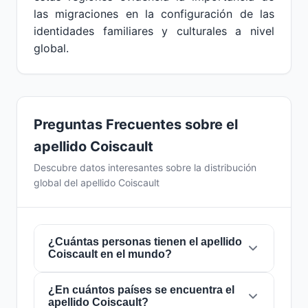
las migraciones en la configuración de las
identidades familiares y culturales a nivel
global.
Preguntas Frecuentes sobre el
apellido Coiscault
Descubre datos interesantes sobre la distribución
global del apellido Coiscault
¿Cuántas personas tienen el apellido
Coiscault en el mundo?
¿En cuántos países se encuentra el
Actualmente hay aproximadamente
46
apellido Coiscault?
personas
con el apellido
Coiscault
en todo el