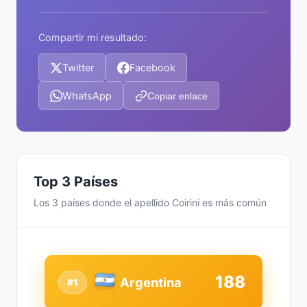
Compartir mi resultado:
Twitter
Facebook
WhatsApp
Copiar enlace
Top 3 Países
Los 3 países donde el apellido Coirini es más común
188
Argentina
#1