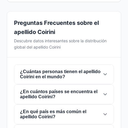
Preguntas Frecuentes sobre el
apellido Coirini
Descubre datos interesantes sobre la distribución
global del apellido Coirini
¿Cuántas personas tienen el apellido
Coirini en el mundo?
¿En cuántos países se encuentra el
Actualmente hay aproximadamente
204
apellido Coirini?
personas
con el apellido
Coirini
en todo el
mundo. Esto significa que aproximadamente 1
de cada
¿En qué país es más común el
39,215,686 personas
en el mundo
El apellido
Coirini
está presente en
5 países
apellido Coirini?
lleva este apellido. Se encuentra presente en
5
de todo el mundo. Esto lo clasifica como un
países
, lo que refleja su distribución global.
apellido de alcance
local
. Su presencia en