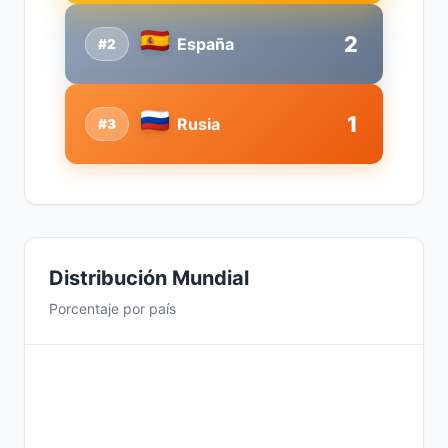
2
España
#2
1
Rusia
#3
Distribución Mundial
Porcentaje por país