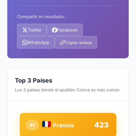
Compartir mi resultado:
Twitter
Facebook
WhatsApp
Copiar enlace
Top 3 Países
Los 3 países donde el apellido Coince es más común
423
Francia
#1