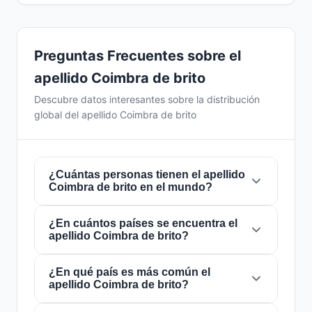
Preguntas Frecuentes sobre el
apellido Coimbra de brito
Descubre datos interesantes sobre la distribución
global del apellido Coimbra de brito
¿Cuántas personas tienen el apellido
Coimbra de brito en el mundo?
¿En cuántos países se encuentra el
Actualmente hay aproximadamente
7
apellido Coimbra de brito?
personas
con el apellido
Coimbra de brito
en
todo el mundo. Esto significa que
aproximadamente 1 de cada
¿En qué país es más común el
1,142,857,143
El apellido
Coimbra de brito
está presente en
apellido Coimbra de brito?
personas
en el mundo lleva este apellido. Se
2 países
de todo el mundo. Esto lo clasifica
encuentra presente en
2 países
, lo que refleja
como un apellido de alcance
local
. Su