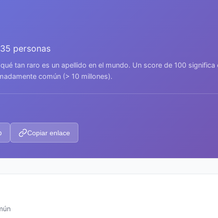
335 personas
 qué tan raro es un apellido en el mundo. Un score de 100 signific
remadamente común (> 10 millones).
p
Copiar enlace
omún