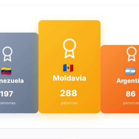
Moldavia
nezuela
Argent
288
197
86
personas
personas
persona