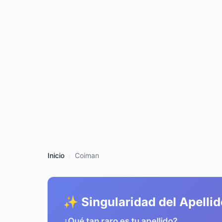
Inicio
Coiman
✨ Singularidad del Apellid
¿Qué tan raro es tu apellido?