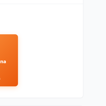
ina
s