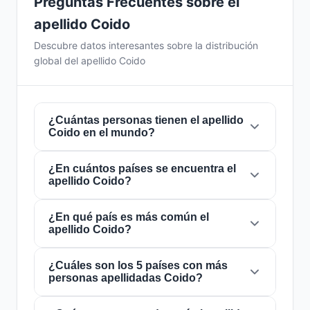
Preguntas Frecuentes sobre el
apellido Coido
Descubre datos interesantes sobre la distribución
global del apellido Coido
¿Cuántas personas tienen el apellido
Coido en el mundo?
¿En cuántos países se encuentra el
Actualmente hay aproximadamente
66
apellido Coido?
personas
con el apellido
Coido
en todo el
mundo. Esto significa que aproximadamente 1
de cada
¿En qué país es más común el
121,212,121 personas
en el mundo
El apellido
Coido
está presente en
6 países
de
apellido Coido?
lleva este apellido. Se encuentra presente en
6
todo el mundo. Esto lo clasifica como un
países
, lo que refleja su distribución global.
apellido de alcance
local
. Su presencia en
múltiples países indica patrones históricos de
¿Cuáles son los 5 países con más
El apellido
Coido
es más común en
Republica
personas apellidadas Coido?
migración y dispersión familiar a lo largo de los
Dominicana
, donde lo portan
siglos.
aproximadamente
31 personas
. Esto