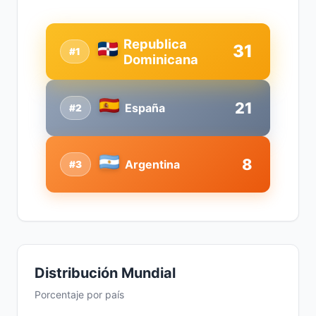
Republica
31
#1
Dominicana
21
España
#2
8
Argentina
#3
Distribución Mundial
Porcentaje por país