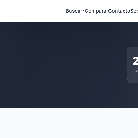
Buscar
Comparar
Contacto
So
2
P