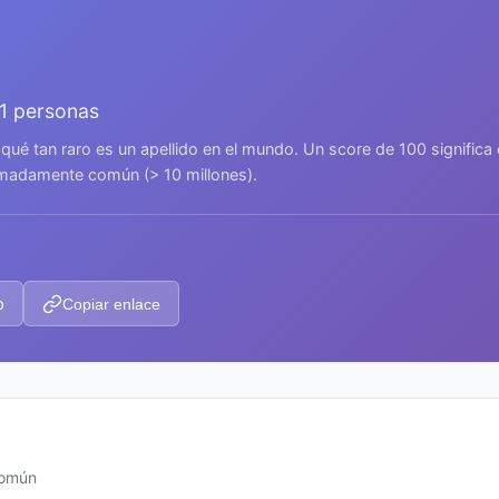
01 personas
 qué tan raro es un apellido en el mundo. Un score de 100 signific
remadamente común (> 10 millones).
p
Copiar enlace
común