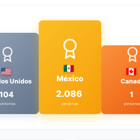
México
dos Unidos
Cana
2.086
104
1
personas
personas
persona