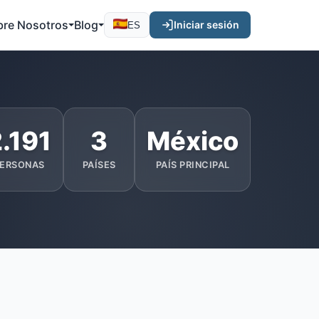
bre Nosotros
Blog
Iniciar sesión
ES
.191
3
México
ERSONAS
PAÍSES
PAÍS PRINCIPAL