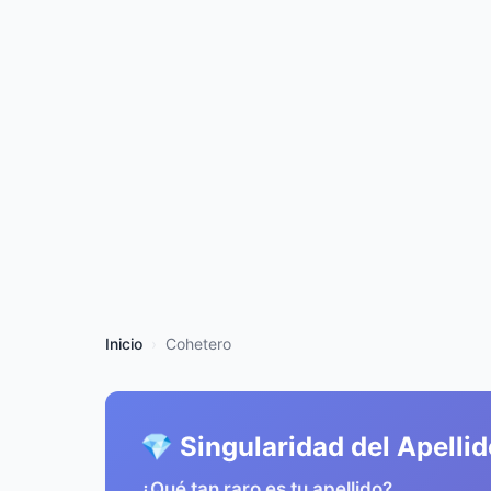
Inicio
Cohetero
💎 Singularidad del Apelli
¿Qué tan raro es tu apellido?