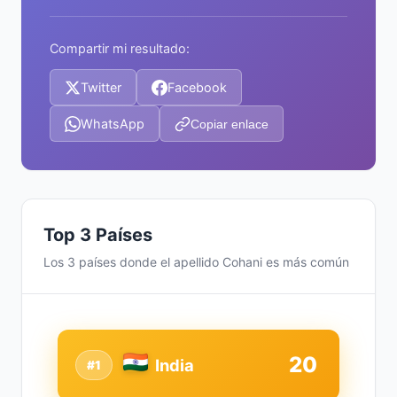
Compartir mi resultado:
Twitter
Facebook
WhatsApp
Copiar enlace
Top 3 Países
Los 3 países donde el apellido Cohani es más común
20
India
#1