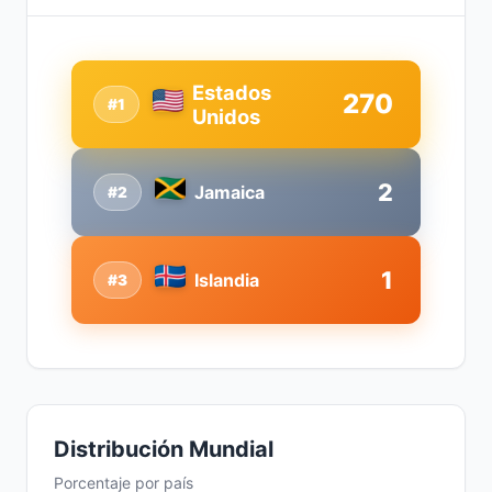
Estados
270
#1
Unidos
2
Jamaica
#2
1
Islandia
#3
Distribución Mundial
Porcentaje por país