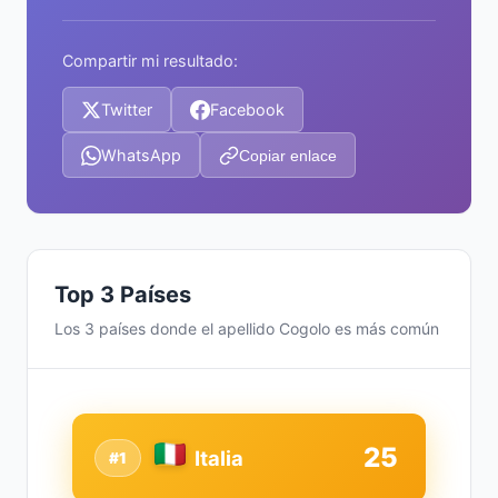
Compartir mi resultado:
Twitter
Facebook
WhatsApp
Copiar enlace
Top 3 Países
Los 3 países donde el apellido Cogolo es más común
25
Italia
#1