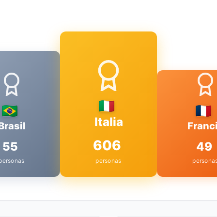
Italia
Brasil
Franc
606
55
49
personas
personas
persona