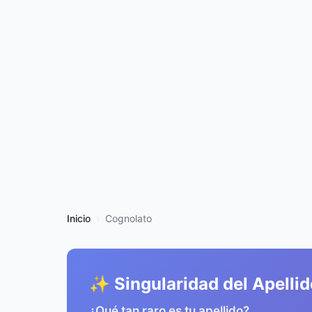
Inicio
Cognolato
✨ Singularidad del Apellid
¿Qué tan raro es tu apellido?