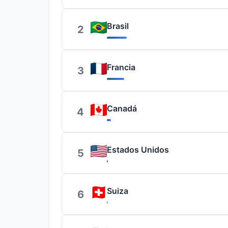
Brasil
2
Francia
3
Canadá
4
Estados Unidos
5
Suiza
6