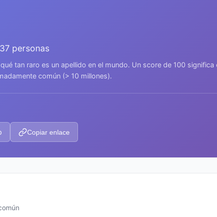
937 personas
 qué tan raro es un apellido en el mundo. Un score de 100 signific
remadamente común (> 10 millones).
p
Copiar enlace
 común