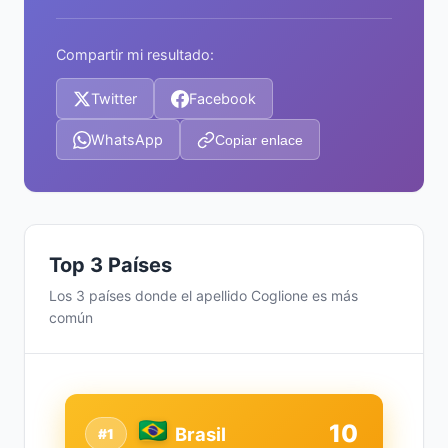
Compartir mi resultado:
Twitter
Facebook
WhatsApp
Copiar enlace
Top 3 Países
Los 3 países donde el apellido Coglione es más
común
10
Brasil
#1