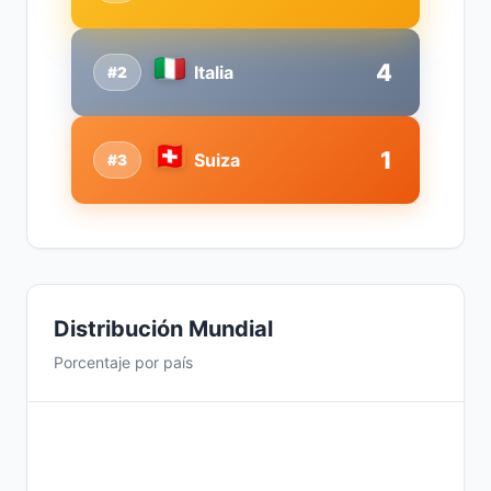
4
Italia
#2
1
Suiza
#3
Distribución Mundial
Porcentaje por país