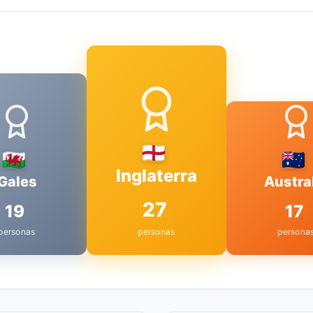
Inglaterra
Gales
Austra
27
19
17
personas
personas
persona