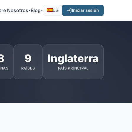
bre Nosotros
Blog
Iniciar sesión
ES
8
9
Inglaterra
ONAS
PAÍSES
PAÍS PRINCIPAL