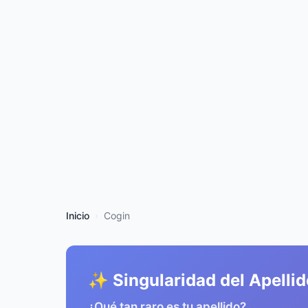
Inicio
Cogin
✨ Singularidad del Apellid
¿Qué tan raro es tu apellido?