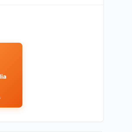
lia
s