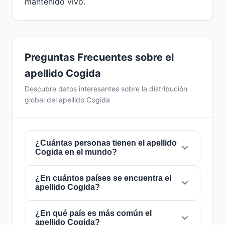
mantenido vivo.
Preguntas Frecuentes sobre el
apellido Cogida
Descubre datos interesantes sobre la distribución
global del apellido Cogida
¿Cuántas personas tienen el apellido
Cogida en el mundo?
¿En cuántos países se encuentra el
Actualmente hay aproximadamente
1
apellido Cogida?
personas
con el apellido
Cogida
en todo el
mundo. Esto significa que aproximadamente 1
de cada
¿En qué país es más común el
8,000,000,000 personas
en el
El apellido
Cogida
está presente en
1 países
apellido Cogida?
mundo lleva este apellido. Se encuentra