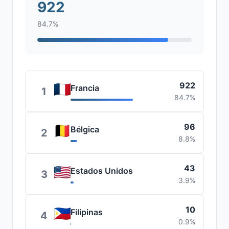
922
84.7%
922
Francia
1
84.7%
96
Bélgica
2
8.8%
43
Estados Unidos
3
3.9%
10
Filipinas
4
0.9%