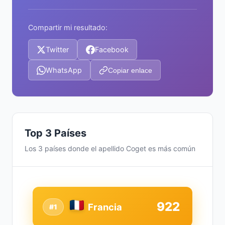
Compartir mi resultado:
Twitter
Facebook
WhatsApp
Copiar enlace
Top 3 Países
Los 3 países donde el apellido Coget es más común
922
Francia
#1