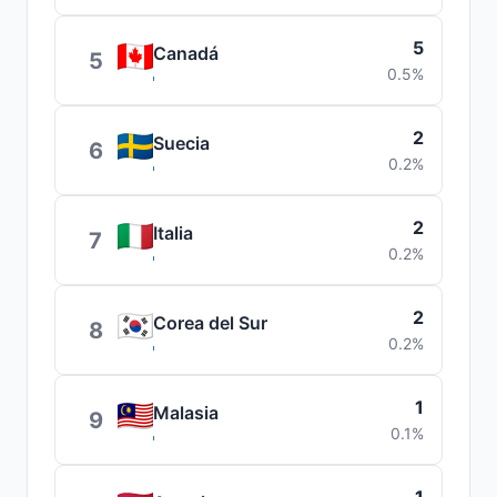
5
Canadá
5
0.5%
2
Suecia
6
0.2%
2
Italia
7
0.2%
2
Corea del Sur
8
0.2%
1
Malasia
9
0.1%