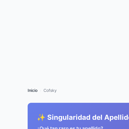
Inicio
Cofsky
✨ Singularidad del Apellid
¿Qué tan raro es tu apellido?