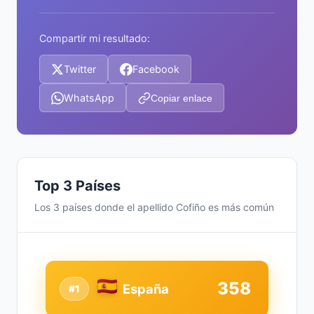
Compartir mi resultado:
Twitter
Facebook
WhatsApp
Copiar enlace
Top 3 Países
Los 3 países donde el apellido Cofiño es más común
358
España
#1