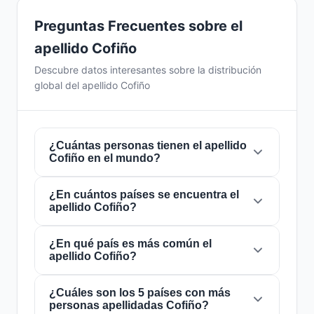
Preguntas Frecuentes sobre el
apellido Cofiño
Descubre datos interesantes sobre la distribución
global del apellido Cofiño
¿Cuántas personas tienen el apellido
Cofiño en el mundo?
¿En cuántos países se encuentra el
Actualmente hay aproximadamente
570
apellido Cofiño?
personas
con el apellido
Cofiño
en todo el
mundo. Esto significa que aproximadamente 1
de cada
¿En qué país es más común el
14,035,088 personas
en el mundo
El apellido
Cofiño
está presente en
11 países
apellido Cofiño?
lleva este apellido. Se encuentra presente en
de todo el mundo. Esto lo clasifica como un
11 países
, lo que refleja su distribución global.
apellido de alcance
local
. Su presencia en
múltiples países indica patrones históricos de
¿Cuáles son los 5 países con más
El apellido
Cofiño
es más común en
España
,
personas apellidadas Cofiño?
migración y dispersión familiar a lo largo de los
donde lo portan aproximadamente
358