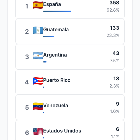
358
España
1
62.8%
133
Guatemala
2
23.3%
43
Argentina
3
7.5%
13
Puerto Rico
4
2.3%
9
Venezuela
5
1.6%
6
Estados Unidos
6
1.1%