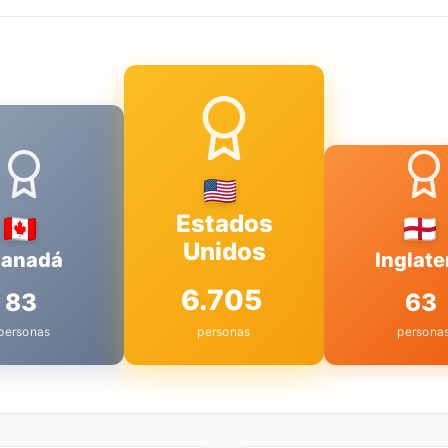
Estados
Unidos
anadá
Inglate
6.705
83
63
personas
personas
persona