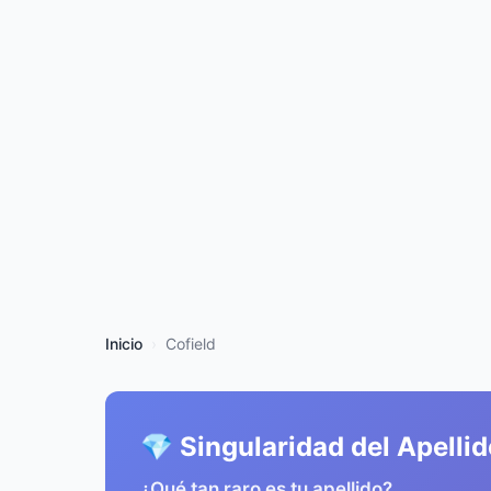
Inicio
Cofield
💎 Singularidad del Apelli
¿Qué tan raro es tu apellido?