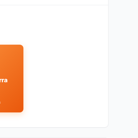
rra
s