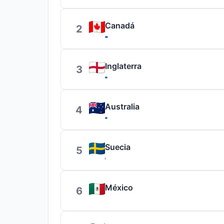
Canadá
2
Inglaterra
3
Australia
4
Suecia
5
México
6