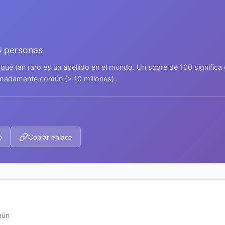
4 personas
 qué tan raro es un apellido en el mundo. Un score de 100 signific
remadamente común (> 10 millones).
p
Copiar enlace
mún