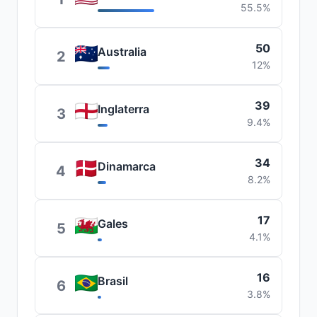
55.5%
50
Australia
2
12%
39
Inglaterra
3
9.4%
34
Dinamarca
4
8.2%
17
Gales
5
4.1%
16
Brasil
6
3.8%