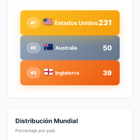
231
Estados Unidos
#1
50
Australia
#2
39
Inglaterra
#3
Distribución Mundial
Porcentaje por país