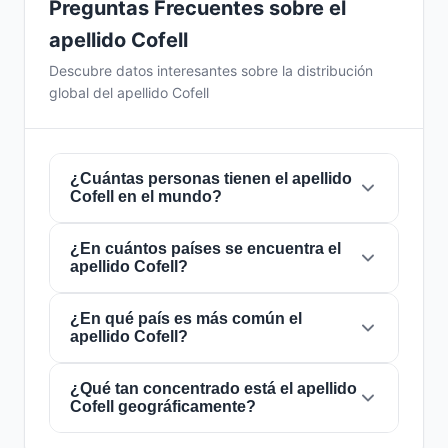
Preguntas Frecuentes sobre el
apellido Cofell
Descubre datos interesantes sobre la distribución
global del apellido Cofell
¿Cuántas personas tienen el apellido
Cofell en el mundo?
¿En cuántos países se encuentra el
Actualmente hay aproximadamente
290
apellido Cofell?
personas
con el apellido
Cofell
en todo el
mundo. Esto significa que aproximadamente 1
de cada
¿En qué país es más común el
27,586,207 personas
en el mundo
El apellido
Cofell
está presente en
2 países
de
apellido Cofell?
lleva este apellido. Se encuentra presente en
2
todo el mundo. Esto lo clasifica como un
países
, lo que refleja su distribución global.
apellido de alcance
local
. Su presencia en
múltiples países indica patrones históricos de
¿Qué tan concentrado está el apellido
El apellido
Cofell
es más común en
Estados
Cofell geográficamente?
migración y dispersión familiar a lo largo de los
Unidos
, donde lo portan aproximadamente
siglos.
159 personas
. Esto representa el
54.8%
del