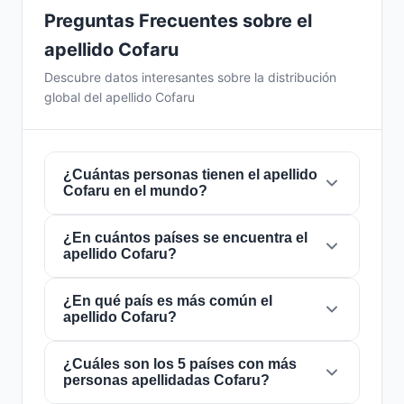
Preguntas Frecuentes sobre el
apellido Cofaru
Descubre datos interesantes sobre la distribución
global del apellido Cofaru
¿Cuántas personas tienen el apellido
Cofaru en el mundo?
¿En cuántos países se encuentra el
Actualmente hay aproximadamente
430
apellido Cofaru?
personas
con el apellido
Cofaru
en todo el
mundo. Esto significa que aproximadamente 1
de cada
¿En qué país es más común el
18,604,651 personas
en el mundo
El apellido
Cofaru
está presente en
10 países
apellido Cofaru?
lleva este apellido. Se encuentra presente en
de todo el mundo. Esto lo clasifica como un
10 países
, lo que refleja su distribución global.
apellido de alcance
local
. Su presencia en
múltiples países indica patrones históricos de
¿Cuáles son los 5 países con más
El apellido
Cofaru
es más común en
Rumania
,
personas apellidadas Cofaru?
migración y dispersión familiar a lo largo de los
donde lo portan aproximadamente
397