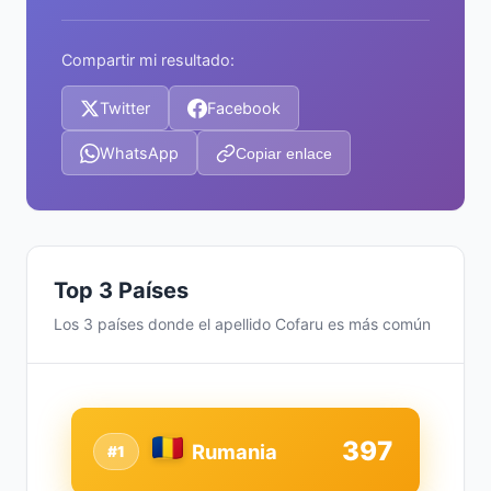
Compartir mi resultado:
Twitter
Facebook
WhatsApp
Copiar enlace
Top 3 Países
Los 3 países donde el apellido Cofaru es más común
397
Rumania
#1