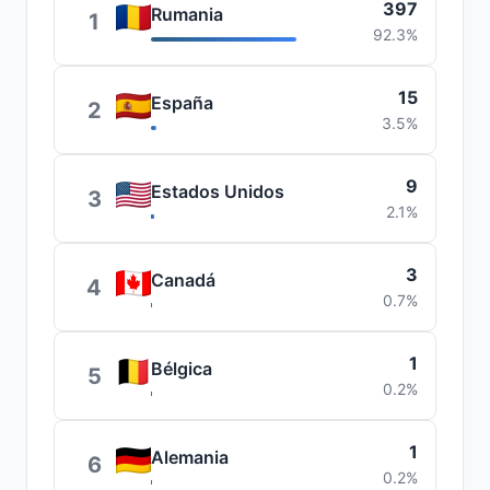
397
Rumania
1
92.3%
15
España
2
3.5%
9
Estados Unidos
3
2.1%
3
Canadá
4
0.7%
1
Bélgica
5
0.2%
1
Alemania
6
0.2%