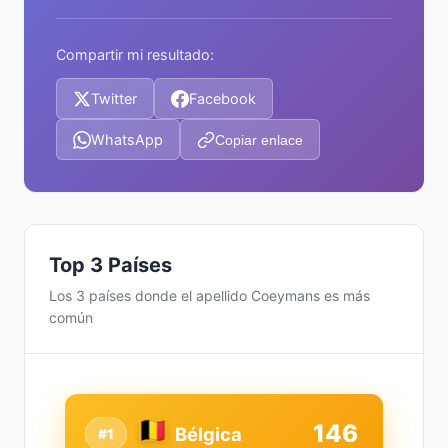
Compartir mi resultado:
Twitter
Facebook
WhatsApp
Copiar enlace
Top 3 Países
Los 3 países donde el apellido Coeymans es más
común
146
Bélgica
#1