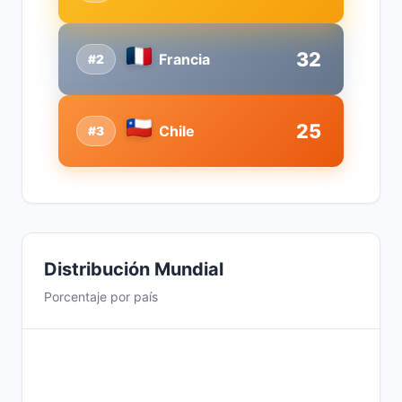
32
Francia
#2
25
Chile
#3
Distribución Mundial
Porcentaje por país