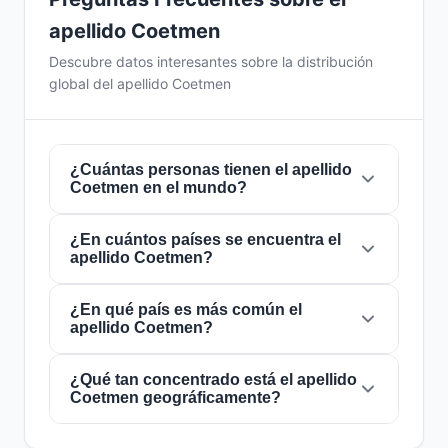
apellido Coetmen
Descubre datos interesantes sobre la distribución
global del apellido Coetmen
¿Cuántas personas tienen el apellido
Coetmen en el mundo?
¿En cuántos países se encuentra el
Actualmente hay aproximadamente
9
apellido Coetmen?
personas
con el apellido
Coetmen
en todo el
mundo. Esto significa que aproximadamente 1
de cada
¿En qué país es más común el
888,888,889 personas
en el mundo
El apellido
Coetmen
está presente en
1 países
apellido Coetmen?
lleva este apellido. Se encuentra presente en
1
de todo el mundo. Esto lo clasifica como un
países
, lo que refleja su distribución global.
apellido de alcance
local
. Su presencia en
múltiples países indica patrones históricos de
¿Qué tan concentrado está el apellido
El apellido
Coetmen
es más común en
Coetmen geográficamente?
migración y dispersión familiar a lo largo de los
Francia
, donde lo portan aproximadamente
9
siglos.
personas
. Esto representa el
100%
del total