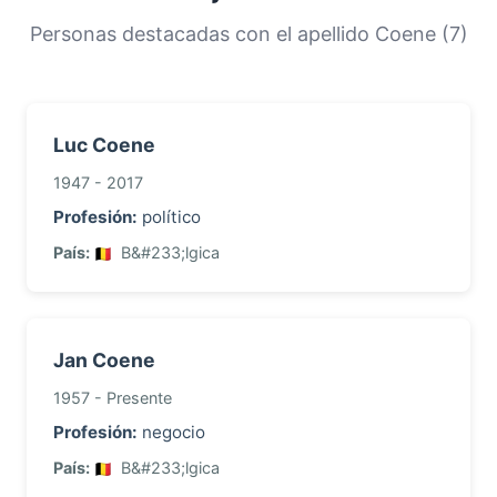
orígenes y la historia migratoria de las familias
Personas destacadas con el apellido Coene (7)
con este apellido.
Luc Coene
1947 - 2017
Profesión:
político
País:
B&#233;lgica
Jan Coene
1957 - Presente
Profesión:
negocio
País:
B&#233;lgica