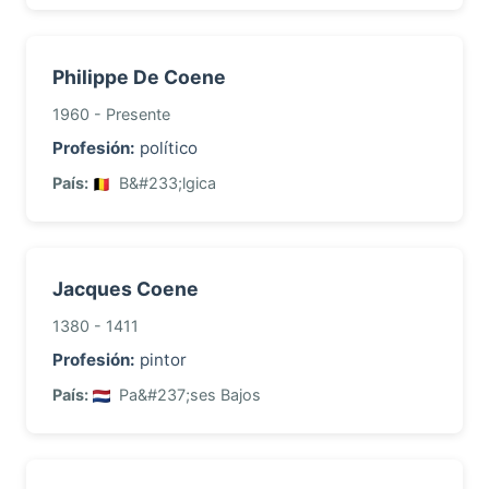
Philippe De Coene
1960 - Presente
Profesión:
político
País:
B&#233;lgica
Jacques Coene
1380 - 1411
Profesión:
pintor
País:
Pa&#237;ses Bajos