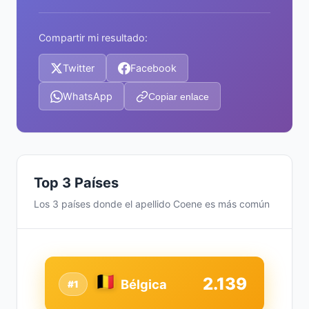
Compartir mi resultado:
Twitter
Facebook
WhatsApp
Copiar enlace
Top 3 Países
Los 3 países donde el apellido Coene es más común
2.139
Bélgica
#1