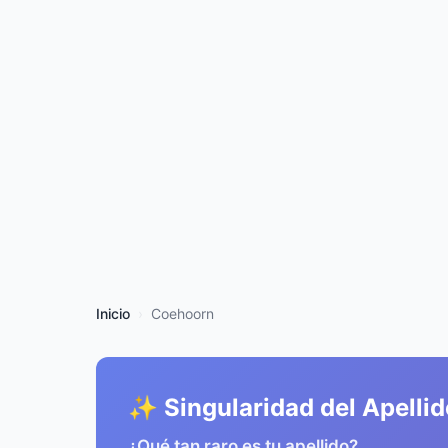
Inicio
Coehoorn
✨ Singularidad del Apellid
¿Qué tan raro es tu apellido?