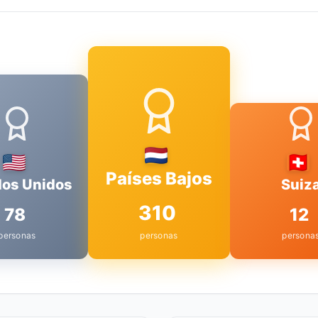
Países Bajos
dos Unidos
Suiz
310
78
12
personas
personas
persona