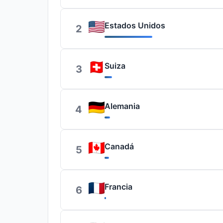
Estados Unidos
2
Suiza
3
Alemania
4
Canadá
5
Francia
6