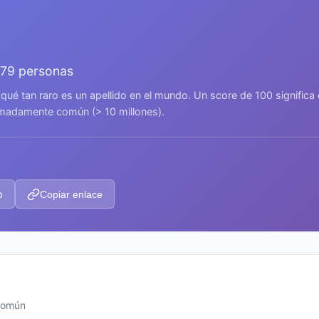
079 personas
 qué tan raro es un apellido en el mundo. Un score de 100 signific
remadamente común (> 10 millones).
p
Copiar enlace
 común