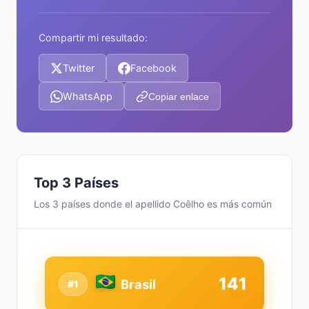
Compartir mi resultado:
Twitter
Facebook
WhatsApp
Copiar enlace
Top 3 Países
Los 3 países donde el apellido Coêlho es más común
141
Brasil
#1