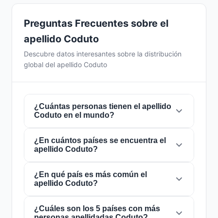
Preguntas Frecuentes sobre el
apellido Coduto
Descubre datos interesantes sobre la distribución
global del apellido Coduto
¿Cuántas personas tienen el apellido
Coduto en el mundo?
¿En cuántos países se encuentra el
Actualmente hay aproximadamente
196
apellido Coduto?
personas
con el apellido
Coduto
en todo el
mundo. Esto significa que aproximadamente 1
de cada
¿En qué país es más común el
40,816,327 personas
en el mundo
El apellido
Coduto
está presente en
6 países
apellido Coduto?
lleva este apellido. Se encuentra presente en
6
de todo el mundo. Esto lo clasifica como un
países
, lo que refleja su distribución global.
apellido de alcance
local
. Su presencia en
múltiples países indica patrones históricos de
¿Cuáles son los 5 países con más
El apellido
Coduto
es más común en
Estados
personas apellidadas Coduto?