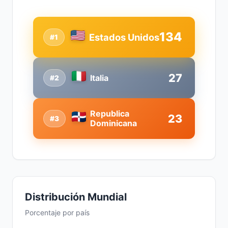
134
Estados Unidos
#1
27
Italia
#2
Republica
23
#3
Dominicana
Distribución Mundial
Porcentaje por país