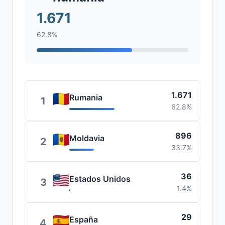
1.671
62.8%
1.671
Rumania
1
62.8%
896
Moldavia
2
33.7%
36
Estados Unidos
3
1.4%
29
España
4