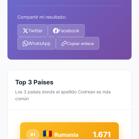
Compartir mi resultado:
Twitter
Facebook
WhatsApp
Copiar enlace
Top 3 Países
Los 3 países donde el apellido Codrean es más
común
1.671
Rumania
#1