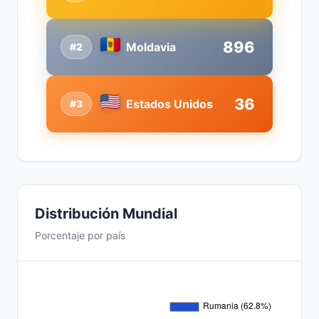
896
Moldavia
#2
36
Estados Unidos
#3
Distribución Mundial
Porcentaje por país