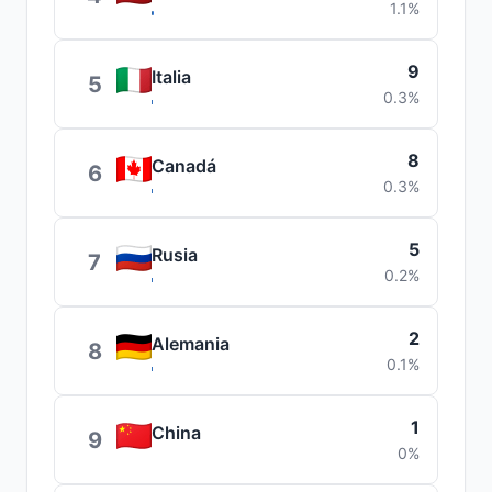
1.1%
9
Italia
5
0.3%
8
Canadá
6
0.3%
5
Rusia
7
0.2%
2
Alemania
8
0.1%
1
China
9
0%