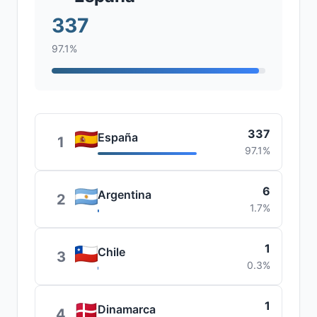
337
97.1%
337
España
1
97.1%
6
Argentina
2
1.7%
1
Chile
3
0.3%
1
Dinamarca
4