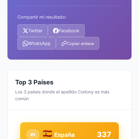
Compartir mi resultado:
Twitter
Facebook
WhatsApp
Copiar enlace
Top 3 Países
Los 3 países donde el apellido Codony es más
común
337
España
#1