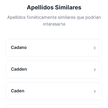
una gran proporción de la población. Esta
Apellidos Similares
distribución nos ayuda a comprender los
orígenes y la historia migratoria de las familias
Apellidos fonéticamente similares que podrían
con este apellido.
interesarte
Cadano
Cadden
Caden