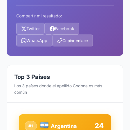
Compartir mi resultado:
Twitter
Facebook
WhatsApp
Copiar enlace
Top 3 Países
Los 3 países donde el apellido Codone es más
común
24
Argentina
#1