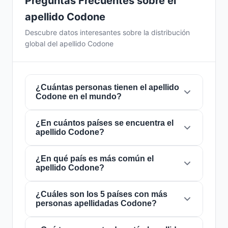
Preguntas Frecuentes sobre el
apellido Codone
Descubre datos interesantes sobre la distribución
global del apellido Codone
¿Cuántas personas tienen el apellido
Codone en el mundo?
¿En cuántos países se encuentra el
Actualmente hay aproximadamente
47
apellido Codone?
personas
con el apellido
Codone
en todo el
mundo. Esto significa que aproximadamente 1
de cada
¿En qué país es más común el
170,212,766 personas
en el mundo
El apellido
Codone
está presente en
6 países
apellido Codone?
lleva este apellido. Se encuentra presente en
6
de todo el mundo. Esto lo clasifica como un
países
, lo que refleja su distribución global.
apellido de alcance
local
. Su presencia en
múltiples países indica patrones históricos de
¿Cuáles son los 5 países con más
El apellido
Codone
es más común en
personas apellidadas Codone?
migración y dispersión familiar a lo largo de los
Argentina
, donde lo portan aproximadamente
siglos.
24 personas
. Esto representa el
51.1%
del