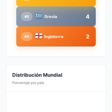
4
Grecia
#2
2
Inglaterra
#3
Distribución Mundial
Porcentaje por país