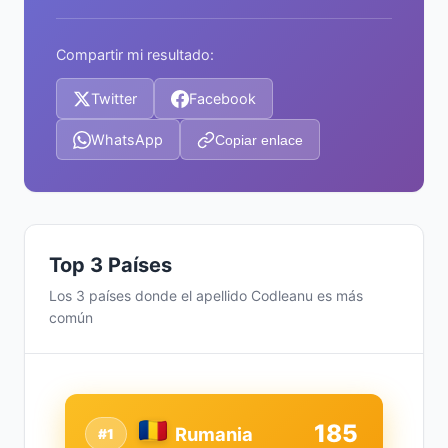
Compartir mi resultado:
Twitter
Facebook
WhatsApp
Copiar enlace
Top 3 Países
Los 3 países donde el apellido Codleanu es más
común
185
Rumania
#1