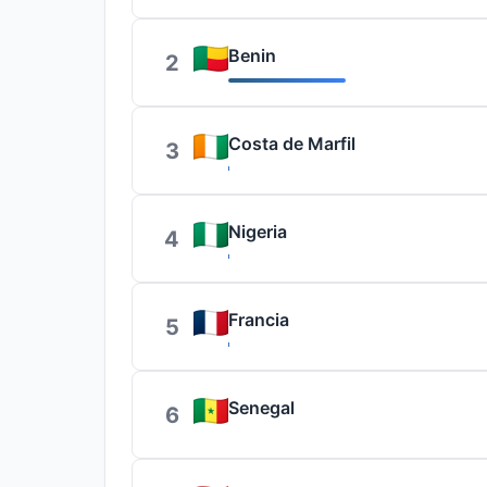
Benin
2
Costa de Marfil
3
Nigeria
4
Francia
5
Senegal
6