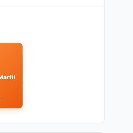
Marfil
s