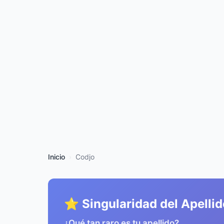
Inicio
Codjo
⭐ Singularidad del Apellid
¿Qué tan raro es tu apellido?