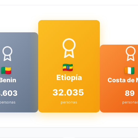
Etiopía
Benin
Costa de 
32.035
.603
89
personas
personas
persona