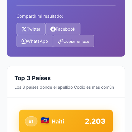
Compartir mi resultado:
Twitter
Facebook
WhatsApp
Copiar enlace
Top 3 Países
Los 3 países donde el apellido Codio es más común
2.203
Haití
#1