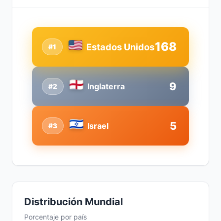
168
Estados Unidos
#1
9
Inglaterra
#2
5
Israel
#3
Distribución Mundial
Porcentaje por país