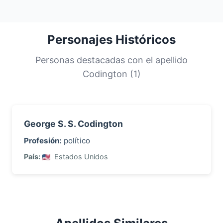
encuentran en
Estados Unidos
, su país
principal. Los apellidos más comunes son
compartidos por una gran proporción de la
Personajes Históricos
población. Esta distribución nos ayuda a
comprender los orígenes y la historia
Personas destacadas con el apellido
migratoria de las familias con este apellido.
Codington (1)
George S. S. Codington
Profesión:
político
País:
Estados Unidos